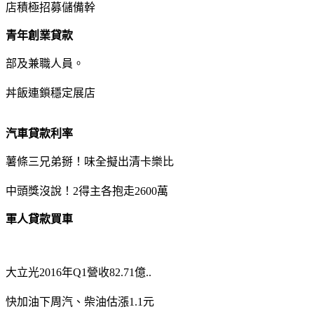
店積極招募儲備幹
青年創業貸款
部及兼職人員。
丼飯連鎖穩定展店
汽車貸款利率
薯條三兄弟掰！味全擬出清卡樂比
中頭獎沒說！2得主各抱走2600萬
軍人貸款買車
大立光2016年Q1營收82.71億..
快加油下周汽、柴油估漲1.1元