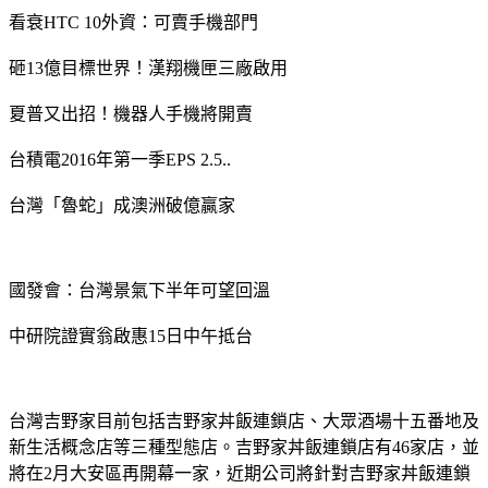
看衰HTC 10外資：可賣手機部門
砸13億目標世界！漢翔機匣三廠啟用
夏普又出招！機器人手機將開賣
台積電2016年第一季EPS 2.5..
台灣「魯蛇」成澳洲破億贏家
國發會：台灣景氣下半年可望回溫
中研院證實翁啟惠15日中午抵台
台灣吉野家目前包括吉野家丼飯連鎖店、大眾酒場十五番地及
新生活概念店等三種型態店。吉野家丼飯連鎖店有46家店，並
將在2月大安區再開幕一家，近期公司將針對吉野家丼飯連鎖